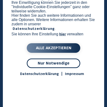
Ihre Einwilligung können Sie jederzeit in den
berücksichtigt, von der Wahl eines
"Individuelle Cookie-Einstellungen" ganz oder
teilweise widerrufen.
umweltfreundlichen Sargs
bis hin zur
Hier finden Sie auch weitere Informationen und
Ausgestaltung der
Trauerfeier
. Ziel ist es, die
alle Optionen. Weitere Informationen erhalten Sie
zudem in unserer
CO2-Emissionen zu reduzieren, zu kompensieren
Datenschutzerklärung
.
oder sogar ganz zu beseitigen.
hier
Sie können Ihre Einstellung
verwalten
ALLE AKZEPTIEREN
Ist eine klimaneutrale
Bestattung in Deutschland
Nur Notwendige
möglich?
Datenschutzerklärung
Impressum
Grundsätzlich ja, allerdings erschwert das
deutsche
Bestattungsgesetz
die Durchführung
einer komplett klimaneutralen Bestattung. In der
Regel verursachen alle Arten der
Feuerbestattung
gewisse Emissionen, da der