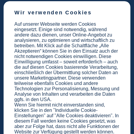
Wir verwenden Cookies
Auf unserer Webseite werden Cookies
eingesetzt. Einige sind notwendig, während
andere dazu dienen, unser Online-Angebot zu
ZUM BESTATTUNGSANGEBOT >
analysieren, zu optimieren und wirtschaftlich zu
betreiben. Mit Klick auf die Schaltfläche „Alle
Akzeptieren“ können Sie in den Einsatz auch der
nicht notwendigen Cookies einwilligen. Diese
Einwilligung umfasst – soweit erforderlich – auch
die auf diesen Cookies basierende Verarbeitung,
einschließlich der Übermittlung solcher Daten an
unsere Marketingpartner. Diese verwenden
teilweise ebenfalls Cookies und andere
Was ist eine
Technologien zur Personalisierung, Messung und
klimaneutrale Bestattung?
Analyse von Inhalten und verarbeiten die Daten
ggfs. in den USA.
Wenn Sie hiermit nicht einverstanden sind,
Eine klimaneutrale Bestattung oder Beerdigung
klicken Sie in den "Individuelle Cookie-
ist eine Bestattungsart, die darauf abzielt, den
Einstellungen" auf "Alle Cookies deaktivieren". In
diesem Fall werden keine Cookies gesetzt, was
ökologischen Fußabdruck zu minimieren. Dabei
aber zur Folge hat, dass nicht alle Funktionen der
werden alle Aspekte des Bestattungsprozesses
Website zur Verfügung gestellt werden können.