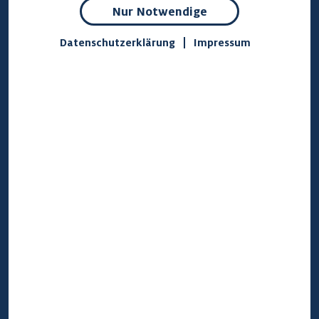
Nur Notwendige
kann zu Lebzeiten jederzeit geändert werden. Je
nachdem, wie frühzeitig Menschen die Details
Datenschutzerklärung
Impressum
ihrer eigenen Bestattung festlegen, kann noch
sehr viel Zeit bis zum Ableben vergehen. In dem
Zuge können sich individuelle Vorstellungen
verändern, sodass die Verfügung aktualisiert
werden muss.
Wie bewahre ich eine
Bestattungsverfügung auf?
Bewahren Sie das Dokument an einem gut
zugänglichen Ort auf, der den Angehörigen oder
zumindest einer ausgewählten Vertrauensperson
bekannt ist. Bei älteren Menschen bietet es sich