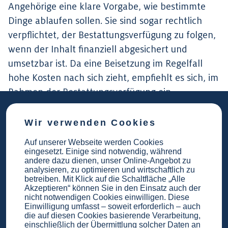
Angehörige eine klare Vorgabe, wie bestimmte
Dinge ablaufen sollen. Sie sind sogar rechtlich
verpflichtet, der Bestattungsverfügung zu folgen,
wenn der Inhalt finanziell abgesichert und
umsetzbar ist. Da eine Beisetzung im Regelfall
hohe Kosten nach sich zieht, empfiehlt es sich, im
Rahmen der Bestattungsverfügung ein
Treuhandkonto einzurichten oder eine
Sterbegeldversicherung
für sämtliche
Wir verwenden Cookies
anfallenden Kosten abzuschließen.
Auf unserer Webseite werden Cookies
eingesetzt. Einige sind notwendig, während
andere dazu dienen, unser Online-Angebot zu
analysieren, zu optimieren und wirtschaftlich zu
Planung der eigenen
betreiben. Mit Klick auf die Schaltfläche „Alle
Akzeptieren“ können Sie in den Einsatz auch der
Bestattung: Welche Regeln gibt
nicht notwendigen Cookies einwilligen. Diese
es?
Einwilligung umfasst – soweit erforderlich – auch
die auf diesen Cookies basierende Verarbeitung,
Es bestehen keine rechtlichen Vorgaben zur
einschließlich der Übermittlung solcher Daten an