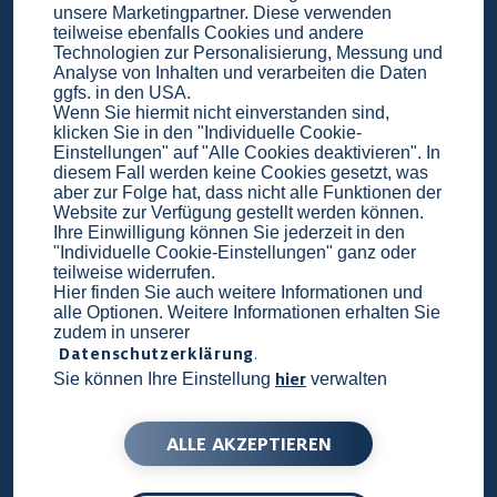
unsere Marketingpartner. Diese verwenden
Gestaltung einer Bestattungsverfügung. Um
teilweise ebenfalls Cookies und andere
Zweifel an der Echtheit auszuschließen, ist eine
Technologien zur Personalisierung, Messung und
Analyse von Inhalten und verarbeiten die Daten
Bestattungsverfügung aber idealerweise
ggfs. in den USA.
Wenn Sie hiermit nicht einverstanden sind,
handschriftlich verfasst. Zwar müssen Betroffene
klicken Sie in den "Individuelle Cookie-
das Dokument nicht notariell beglaubigen lassen,
Einstellungen" auf "Alle Cookies deaktivieren". In
diesem Fall werden keine Cookies gesetzt, was
doch die Bestätigung eines Notars oder einer
aber zur Folge hat, dass nicht alle Funktionen der
medizinischen Fachkraft kann die Glaubhaftigkeit
Website zur Verfügung gestellt werden können.
Ihre Einwilligung können Sie jederzeit in den
stärken – das bietet sich insbesondere bei
"Individuelle Cookie-Einstellungen" ganz oder
digitalen Verfügungen an. In jedem Fall müssen
teilweise widerrufen.
Hier finden Sie auch weitere Informationen und
Verfügende das Dokument abschließend
alle Optionen. Weitere Informationen erhalten Sie
unterschreiben. Bestattungswünsche sollten nicht
zudem in unserer
Datenschutzerklärung
.
ins Testament geschrieben werden, da dieses oft
hier
Sie können Ihre Einstellung
verwalten
erst Wochen nach der Beisetzung geöffnet wird.
h.
ALLE AKZEPTIEREN
Der Inhalt ist nicht in Stein gemeißelt, sondern