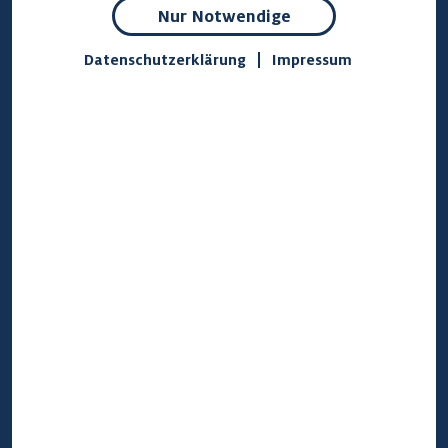
Nur Notwendige
Datenschutzerklärung
Impressum
Beschreibung
Platz
Basisplatz
Preis
890 - 1.390 €
590 €
Plätze
1
1
enthalten
Plätze pro
2 - 20
2 - 20
Baum
Ruhezeit
derzeit 20
derzeit 20
Jahre
Jahre
Beisetzungsko
derzeit 450 €
derzeit 450 €
sten
Baumauswahl
nein
ja