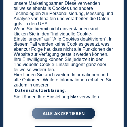
Schweiz: Grabarten und
unsere Marketingpartner. Diese verwenden
teilweise ebenfalls Cookies und andere
Preise
Technologien zur Personalisierung, Messung und
Analyse von Inhalten und verarbeiten die Daten
Die folgende Tabelle enthält Informationen zu
ggfs. in den USA.
Wenn Sie hiermit nicht einverstanden sind,
den verschiedenen Grabarten, die im FriedWald
klicken Sie in den "Individuelle Cookie-
Fränkische Schweiz verfügbar sind, einschließlich
Einstellungen" auf "Alle Cookies deaktivieren". In
diesem Fall werden keine Cookies gesetzt, was
Preise & Unterschiede.
aber zur Folge hat, dass nicht alle Funktionen der
Website zur Verfügung gestellt werden können.
Ihre Einwilligung können Sie jederzeit in den
Wichtig
: Wenn Sie sich für einen
Basisplatz
im
"Individuelle Cookie-Einstellungen" ganz oder
FriedWald Fränkische Schweiz entscheiden,
teilweise widerrufen.
Hier finden Sie auch weitere Informationen und
erwerben Sie eine Einzelruhestätte an einem
alle Optionen. Weitere Informationen erhalten Sie
Baum, die eine
Ruhezeit
entsprechend der
zudem in unserer
Datenschutzerklärung
.
aktuellen Mindestruhefrist beinhaltet. Im
hier
Sie können Ihre Einstellung
verwalten
Gegensatz zu einem selbst ausgewählten
Platz
im FriedWald Fränkische Schweiz wird der
ALLE AKZEPTIEREN
Basisplatz im Trauerfall vom FriedWald-Personal
zugewiesen.